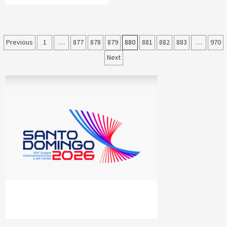
Paginación
Previous
1
…
877
878
879
880
881
882
883
…
970
Next
de
entradas