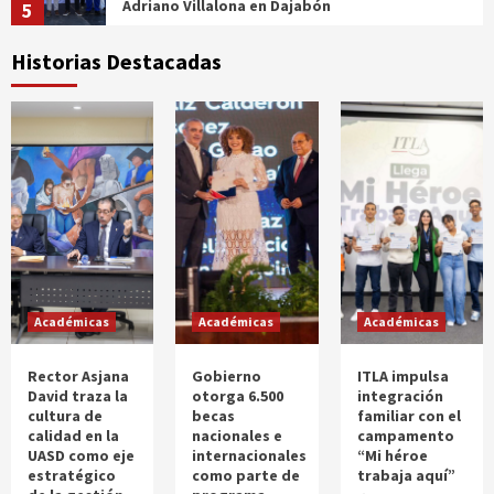
Adriano Villalona en Dajabón
5
Historias Destacadas
Salud
Ministerio de Salud reconoce labor del
Equipo Médico de Emergencia tras misión
humanitaria en Venezuela
1
Salud
Más de tres millones de dominicanos residen
en el exterior, según quinta edición del
Registro Sociodemográfico del Index
2
Salud
Académicas
Académicas
Académicas
SNS autoriza instalación de consultorio
médico en el Centro UASD Cotuí
3
Rector Asjana
Gobierno
ITLA impulsa
David traza la
otorga 6.500
integración
cultura de
becas
familiar con el
calidad en la
nacionales e
campamento
UASD como eje
internacionales
“Mi héroe
estratégico
como parte de
trabaja aquí”