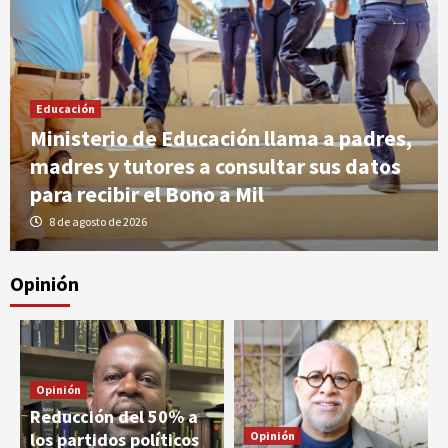
Salud
SNS autoriza instalación de consultorio
Educación
médico en el Centro UASD Cotuí
3
Ministerio de Educación llama a padres,
madres y tutores a consultar sus datos
Salud
para recibir el Bono a Mil
SNS alcanza las 300 camas de intervención en
8 de agosto de 2026
crisis con apertura de nueva Unidad de Salud
Mental en La Vega
4
Opinión
Salud
SNS entrega dos Centros de Primer Nivel e
inicia remozamiento del Hospital Ramón
Adriano Villalona en Dajabón
5
Opinión
Salud
Reducción del 50% a
Ministerio de Salud reconoce labor del
los partidos políticos
Opinión
Equipo Médico de Emergencia tras misión