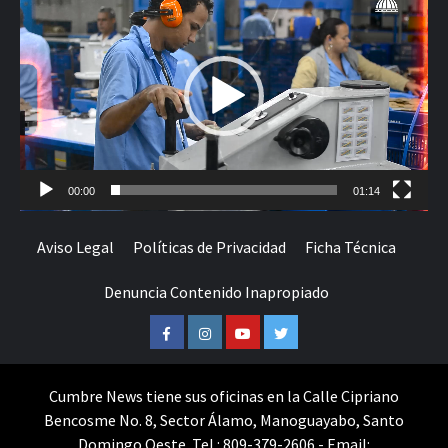
de
vídeo
00:00
01:14
Aviso Legal
Políticas de Privacidad
Ficha Técnica
Denuncia Contenido Inapropiado
Facebook
Instagram
Youtube
Twitter
Cumbre News tiene sus oficinas en la Calle Cipriano
Bencosme No. 8, Sector Álamo, Manoguayabo, Santo
Domingo Oeste. Tel.: 809-379-2606 - Email: