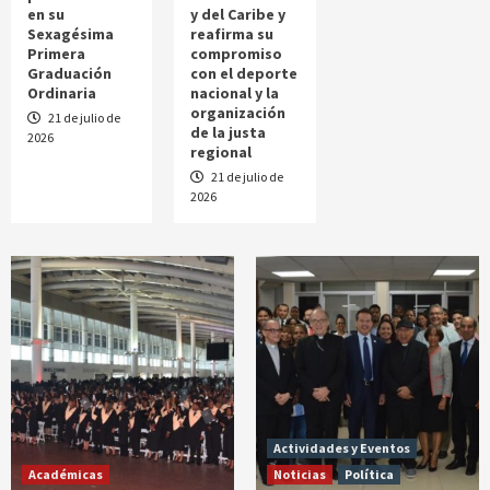
en su
y del Caribe y
Sexagésima
reafirma su
Primera
compromiso
Graduación
con el deporte
Ordinaria
nacional y la
organización
21 de julio de
de la justa
2026
regional
21 de julio de
2026
Actividades y Eventos
Académicas
Noticias
Política