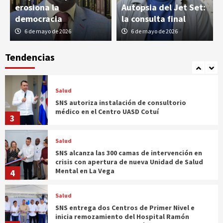
erosiona la
Autopsia del Jet Set:
humanitaria en Venezuela
1
democracia
la consulta final
6 de mayo de 2026
6 de mayo de 2026
Salud
Más de tres millones de dominicanos residen
en el exterior, según quinta edición del
Tendencias
Registro Sociodemográfico del Index
2
Salud
SNS autoriza instalación de consultorio
médico en el Centro UASD Cotuí
3
Salud
SNS alcanza las 300 camas de intervención en
crisis con apertura de nueva Unidad de Salud
Mental en La Vega
4
Salud
SNS entrega dos Centros de Primer Nivel e
inicia remozamiento del Hospital Ramón