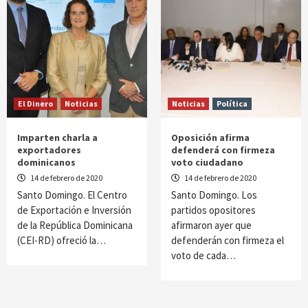
El Dinero
Noticias
Noticias
Política
Imparten charla a
Oposición afirma
exportadores
defenderá con firmeza
dominicanos
voto ciudadano
14 de febrero de 2020
14 de febrero de 2020
Santo Domingo. El Centro
Santo Domingo. Los
de Exportación e Inversión
partidos opositores
de la República Dominicana
afirmaron ayer que
(CEI-RD) ofreció la…
defenderán con firmeza el
voto de cada…