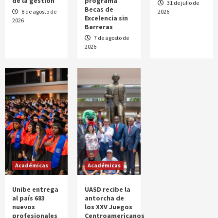
de la gestión
programa
31 de julio de
Becas de
8 de agosto de
2026
Excelencia sin
2026
Barreras
7 de agosto de
2026
Académicas
Académicas
Unibe entrega
UASD recibe la
al país 683
antorcha de
nuevos
los XXV Juegos
profesionales
Centroamericanos