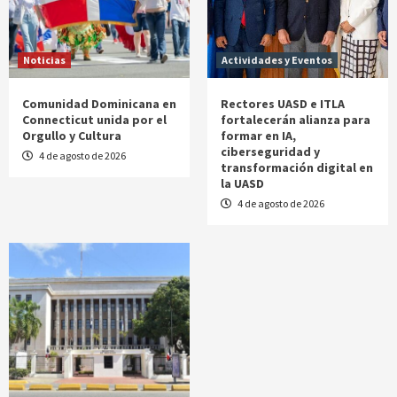
Noticias
Actividades y Eventos
Comunidad Dominicana en
Rectores UASD e ITLA
Connecticut unida por el
fortalecerán alianza para
Orgullo y Cultura
formar en IA,
ciberseguridad y
4 de agosto de 2026
transformación digital en
la UASD
4 de agosto de 2026