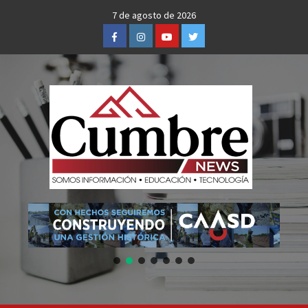
Skip
7 de agosto de 2026
to
Facebook
Instagram
Youtube
Twitter
content