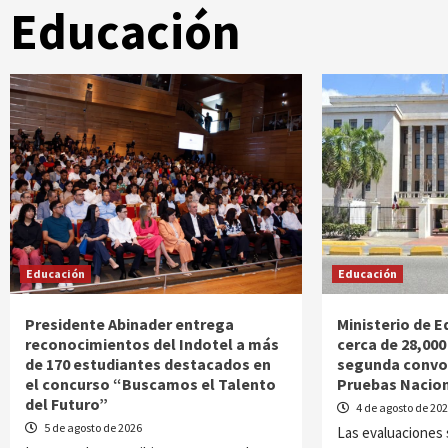
Educación
Educación
Educación
Presidente Abinader entrega
Ministerio de 
reconocimientos del Indotel a más
cerca de 28,000
de 170 estudiantes destacados en
segunda convoc
el concurso “Buscamos el Talento
Pruebas Nacion
del Futuro”
4 de agosto de 20
5 de agosto de 2026
Las evaluaciones 