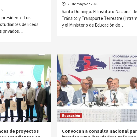
26 de mayo de 2026
26
Santo Domingo. El Instituto Nacional d
 presidente Luis
Tránsito y Transporte Terrestre (Intran
estudiantes de liceos
y el Ministerio de Educación de…
os privados…
Educación
nces de proyectos
Convocan a consulta nacional pa
por estudiantes en
impulsar una “verdadera reforma