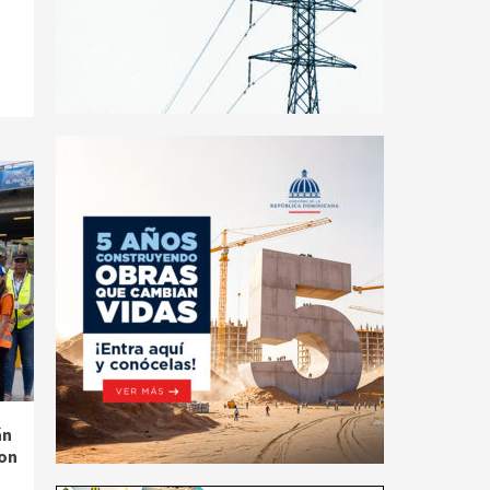
o
án
con