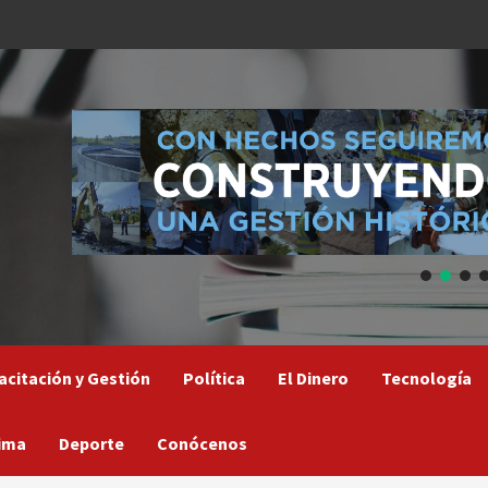
acitación y Gestión
Política
El Dinero
Tecnología
ima
Deporte
Conócenos