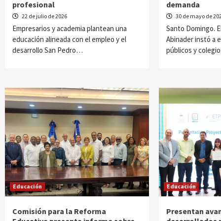
profesional
demanda
22 de julio de 2026
30 de mayo de 20
Empresarios y academia plantean una
Santo Domingo. El
educación alineada con el empleo y el
Abinader instó a 
desarrollo San Pedro…
públicos y colegi
Educación
Educación
Comisión para la Reforma
Presentan ava
Educativa presenta informe sobre
desarrollados 