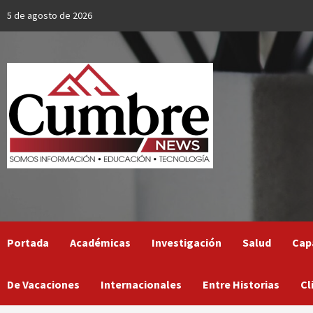
Skip
5 de agosto de 2026
to
content
Portada
Académicas
Investigación
Salud
Cap
De Vacaciones
Internacionales
Entre Historias
Cl