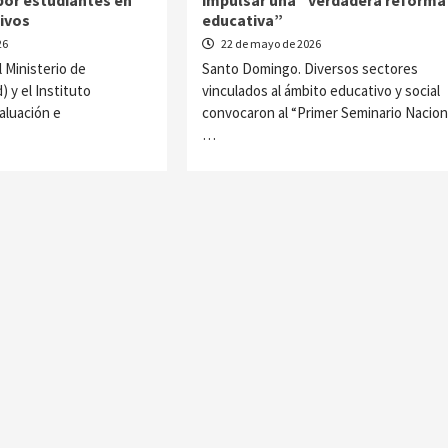
ivos
educativa”
26
22 de mayo de 2026
 Ministerio de
Santo Domingo. Diversos sectores
 y el Instituto
vinculados al ámbito educativo y social
aluación e
convocaron al “Primer Seminario Naciona
…