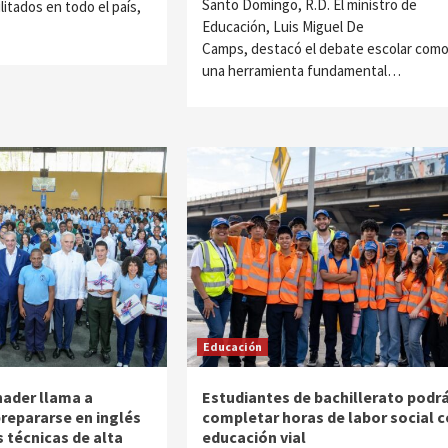
Santo Domingo, R.D. El ministro de
itados en todo el país,
Educación, Luis Miguel De
Camps, destacó el debate escolar com
una herramienta fundamental…
Educación
nader llama a
Estudiantes de bachillerato podr
prepararse en inglés
completar horas de labor social 
s técnicas de alta
educación vial