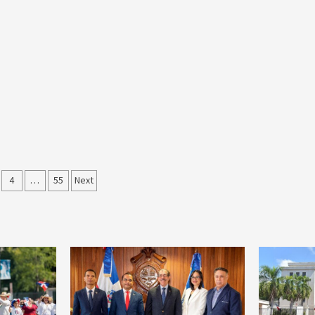
ción
4
…
55
Next
as