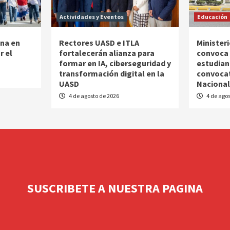
Actividades y Eventos
Educación
na en
Rectores UASD e ITLA
Minister
r el
fortalecerán alianza para
convoca 
formar en IA, ciberseguridad y
estudian
transformación digital en la
convocat
UASD
Nacional
4 de agosto de 2026
4 de agos
SUSCRIBETE A NUESTRA PAGINA