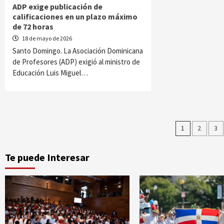
ADP exige publicación de
calificaciones en un plazo máximo
de 72 horas
18 de mayo de 2026
Santo Domingo. La Asociación Dominicana
de Profesores (ADP) exigió al ministro de
Educación Luis Miguel…
Pagina
1
2
3
de
Te puede Interesar
entrad