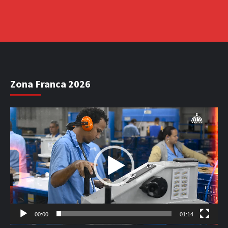
Zona Franca 2026
Reproductor
de
vídeo
00:00
01:14