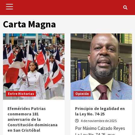
Primary
Menu
Carta Magna
Entre Historias
Opinión
Efemérides Patrias
Principio de legalidad en
conmemora 181
la Ley No. 74-25
aniversario de la
4 de noviembre de 2025
Constitución dominicana
Por Máximo Calzado Reyes
en San Cristóbal
La Ley No. 74-25, que