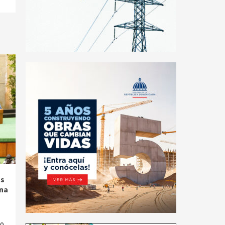
os
na
co