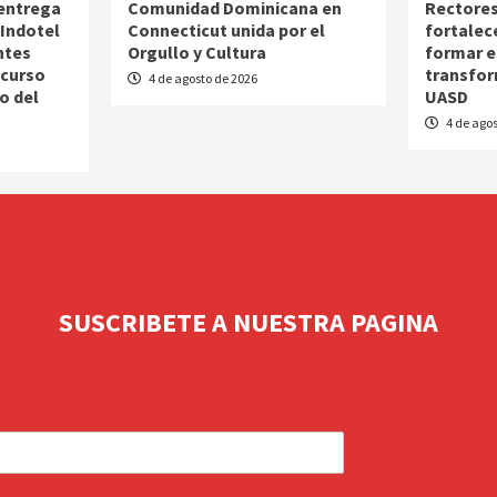
 entrega
Comunidad Dominicana en
Rectores
Indotel
Connecticut unida por el
fortalec
ntes
Orgullo y Cultura
formar e
ncurso
transfor
4 de agosto de 2026
o del
UASD
4 de agos
SUSCRIBETE A NUESTRA PAGINA