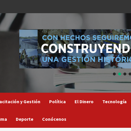
acitación y Gestión
Política
El Dinero
Tecnología
ima
Deporte
Conócenos