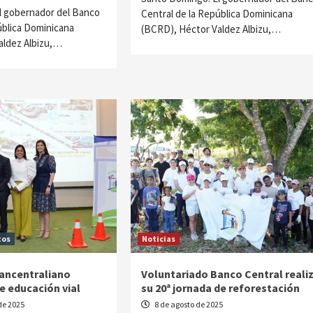
l gobernador del Banco
Central de la República Dominicana
ública Dominicana
(BCRD), Héctor Valdez Albizu,…
aldez Albizu,…
tos
Noticias
ancentraliano
Voluntariado Banco Central reali
e educación vial
su 20ª jornada de reforestación
de 2025
8 de agosto de 2025