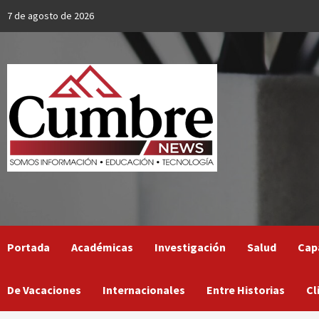
Skip
7 de agosto de 2026
to
content
Portada
Académicas
Investigación
Salud
Cap
De Vacaciones
Internacionales
Entre Historias
Cl