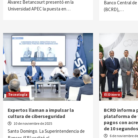
Alvarez Betancourt presentó en la
Banco Central de
Universidad APEC la puesta en…
(BCRD),…
Tecnología
El Dinero
Expertos llaman a impulsar la
BCRD informa p
cultura de ciberseguridad
plataforma de 
pagos con acre
10 de noviembre de 2025
de 10 segundo
Santo Domingo. La Superintendencia de
6 de noviembre de
Bancos (SB) realizó el