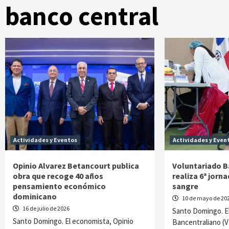
banco central
Actividades y Eventos
Actividades y Even
Opinio Alvarez Betancourt publica
Voluntariado B
obra que recoge 40 años
realiza 6ª jorn
pensamiento económico
sangre
dominicano
10 de mayo de 20
16 de julio de 2026
Santo Domingo. El
Santo Domingo. El economista, Opinio
Bancentraliano (VB