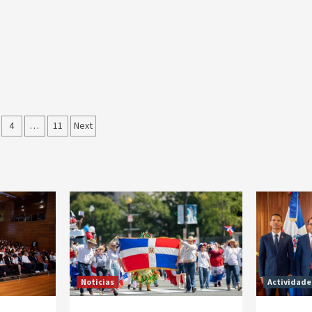
ción
4
…
11
Next
as
Noticias
Actividade