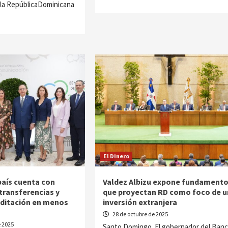
 la RepúblicaDominicana
El Dinero
aís cuenta con
Valdez Albizu expone fundament
transferencias y
que proyectan RD como foco de u
ditación en menos
inversión extranjera
s
28 de octubre de 2025
 2025
Santo Domingo. El gobernador del Ban