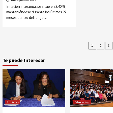
6 de agosto de 2025
Inflación interanual se situó en 3.40 %,
manteniéndose durante los últimos 27
meses dentro del rango…
Pagina
1
2
3
de
Te puede Interesar
entrad
Noticias
Educación