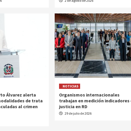
26
2 de agosto de 2026
NOTICIAS
to Álvarez alerta
Organismos internacionales
odalidades de trata
trabajan en medición indicadores
nculadas al crimen
justicia en RD
29 de julio de 2026
6