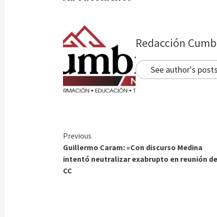
Redacción Cumb
See author's post
Continue
Previous
Guillermo Caram: «Con discurso Medina
Reading
intentó neutralizar exabrupto en reunión d
CC