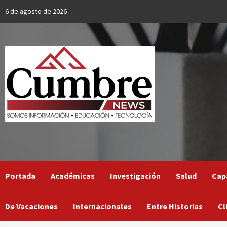
Skip
6 de agosto de 2026
to
content
Portada
Académicas
Investigación
Salud
Cap
De Vacaciones
Internacionales
Entre Historias
Cl