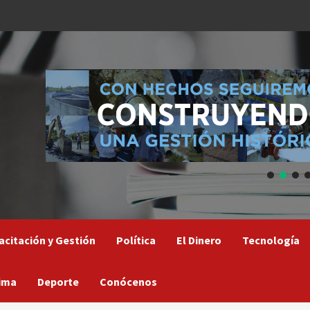
acitación y Gestión
Política
El Dinero
Tecnología
ima
Deporte
Conócenos