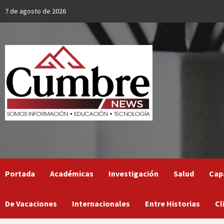
Skip
7 de agosto de 2026
to
content
Portada
Académicas
Investigación
Salud
Cap
De Vacaciones
Internacionales
Entre Historias
Cl