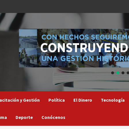
acitación y Gestión
Política
El Dinero
Tecnología
ima
Deporte
Conócenos