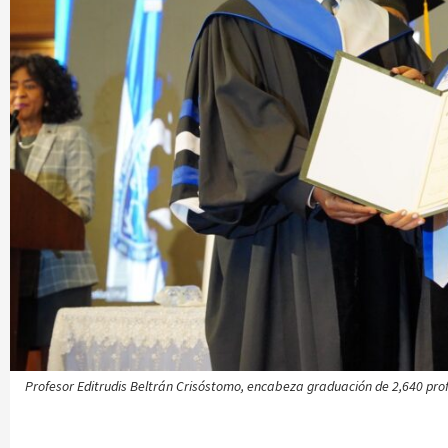
Profesor Editrudis Beltrán Crisóstomo, encabeza graduación de 2,640 prof