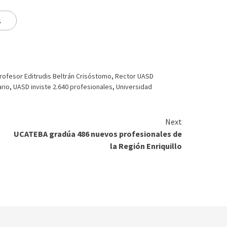
s
rofesor Editrudis Beltrán Crisóstomo
,
Rector UASD
ario
,
UASD inviste 2.640 profesionales
,
Universidad
Next
UCATEBA gradúa 486 nuevos profesionales de
la Región Enriquillo