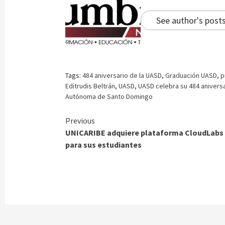
See author's post
Tags:
484 aniversario de la UASD
,
Graduación UASD
,
p
Editrudis Beltrán
,
UASD
,
UASD celebra su 484 anivers
Autónoma de Santo Domingo
Continue
Previous
UNICARIBE adquiere plataforma CloudLabs
Reading
para sus estudiantes