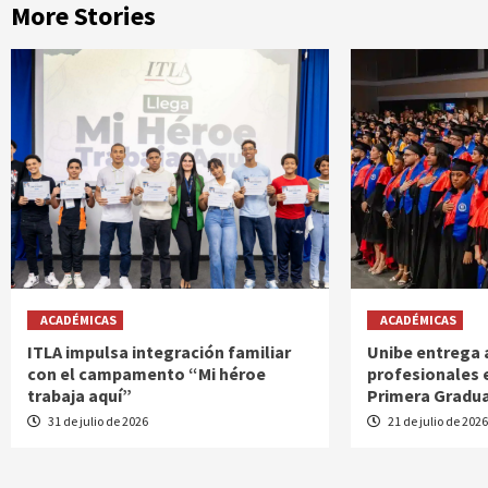
More Stories
ACADÉMICAS
ACADÉMICAS
ITLA impulsa integración familiar
Unibe entrega 
con el campamento “Mi héroe
profesionales 
trabaja aquí”
Primera Gradua
31 de julio de 2026
21 de julio de 202