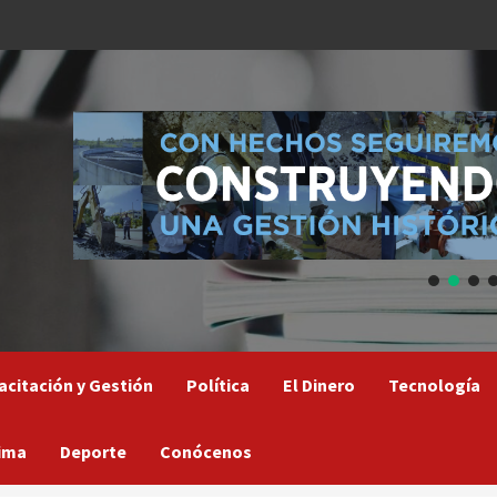
acitación y Gestión
Política
El Dinero
Tecnología
ima
Deporte
Conócenos