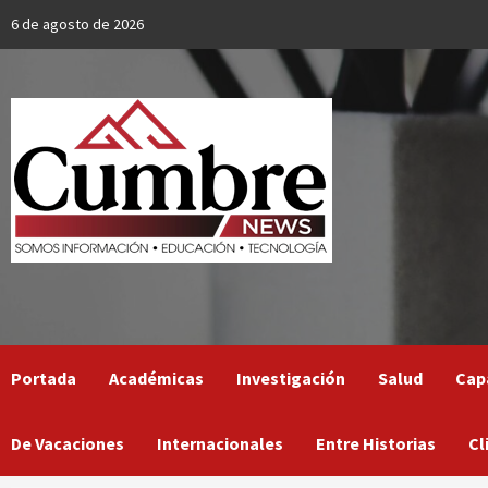
Skip
6 de agosto de 2026
to
content
Portada
Académicas
Investigación
Salud
Cap
De Vacaciones
Internacionales
Entre Historias
Cl