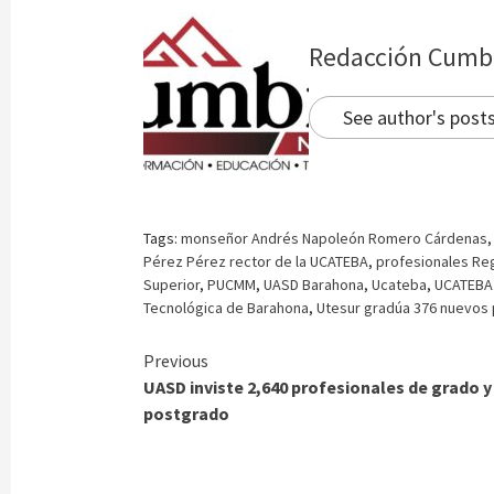
Redacción Cumb
See author's post
Tags:
monseñor Andrés Napoleón Romero Cárdenas
Pérez Pérez rector de la UCATEBA
,
profesionales Reg
Superior
,
PUCMM
,
UASD Barahona
,
Ucateba
,
UCATEBA 
Tecnológica de Barahona
,
Utesur gradúa 376 nuevos 
Continue
Previous
UASD inviste 2,640 profesionales de grado y
Reading
postgrado