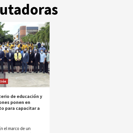
putadoras
tión
terio de educación y
iones ponen en
o para capacitar a
1
n el marco de un