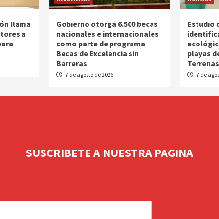
ión llama
Gobierno otorga 6.500 becas
Estudio 
utores a
nacionales e internacionales
identific
para
como parte de programa
ecológic
Becas de Excelencia sin
playas d
Barreras
Terrena
7 de agosto de 2026
7 de agos
SUSCRIBETE A NUESTRA PAGINA