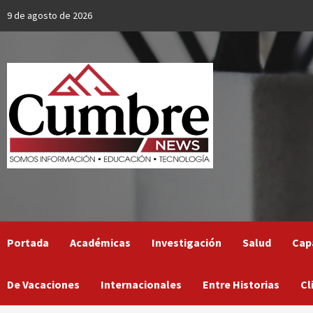
Skip
9 de agosto de 2026
to
content
Portada
Académicas
Investigación
Salud
Cap
De Vacaciones
Internacionales
Entre Historias
Cl