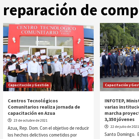
reparación de com
Capacitación y Gestión
Capacitación y Ges
Centros Tecnológicos
INFOTEP, Minis
Comunitarios realiza jornada de
varias instituc
capacitación en Azua
marcha proyect
3,350 jóvenes
23 de octubre de 2021
22 de julio de 202
Azua, Rep. Dom. Con el objetivo de reducir
Santo Domingo. E
los hechos delictivos cometidos por