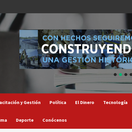
acitación y Gestión
Política
El Dinero
Tecnología
ima
Deporte
Conócenos