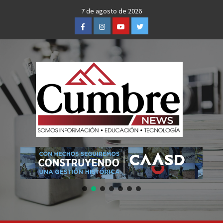
Skip
7 de agosto de 2026
to
Facebook
Instagram
Youtube
Twitter
content