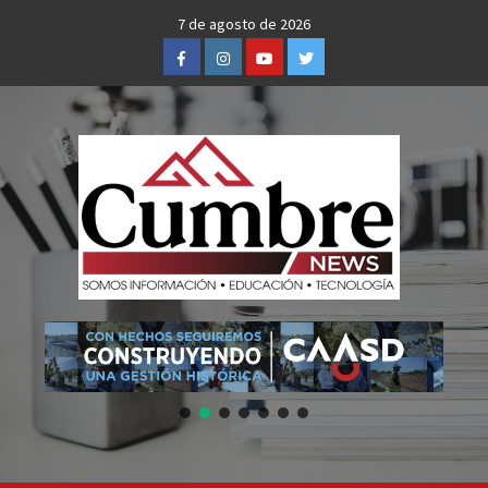
Skip
7 de agosto de 2026
to
Facebook
Instagram
Youtube
Twitter
content