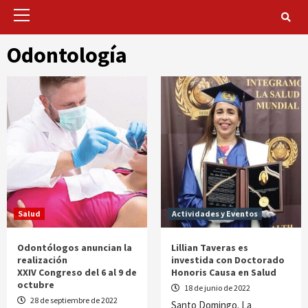
Primary
Menu
Odontología
Salud
Actividades y Eventos
Odontólogos anuncian la
Lillian Taveras es
realización
investida con Doctorado
XXIV Congreso del 6 al 9 de
Honoris Causa en Salud
octubre
18 de junio de 2022
28 de septiembre de 2022
Santo Domingo. La