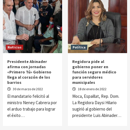
Noticias
Política
Presidente Abinader
Regidora pide al
afirma con jornadas
gobierno poner en
«Primero Tú» Gobierno
función seguro médico
llega al corazón de los
para servidores
barrios
municipales
30 de marzo de 2022
18 de enero de 2022
El mandatario felicitó al
Moca, Espaillat, Rep. Dom.
ministro Neney Cabrera por
La Regidora Daysi Hilario
el arduo trabajo para lograr
sugirió al gobierno del
el éxito…
presidente Luis Abinader…