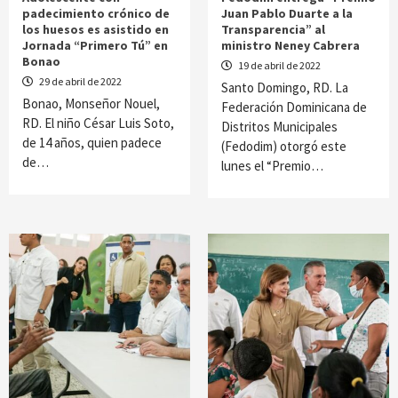
padecimiento crónico de
Juan Pablo Duarte a la
los huesos es asistido en
Transparencia” al
Jornada “Primero Tú” en
ministro Neney Cabrera
Bonao
19 de abril de 2022
29 de abril de 2022
Santo Domingo, RD. La
Bonao, Monseñor Nouel,
Federación Dominicana de
RD. El niño César Luis Soto,
Distritos Municipales
de 14 años, quien padece
(Fedodim) otorgó este
de…
lunes el “Premio…