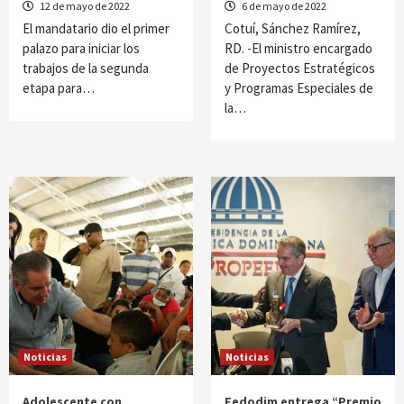
12 de mayo de 2022
6 de mayo de 2022
El mandatario dio el primer
Cotuí, Sánchez Ramírez,
palazo para iniciar los
RD. -El ministro encargado
trabajos de la segunda
de Proyectos Estratégicos
etapa para…
y Programas Especiales de
la…
Noticias
Noticias
Adolescente con
Fedodim entrega “Premio