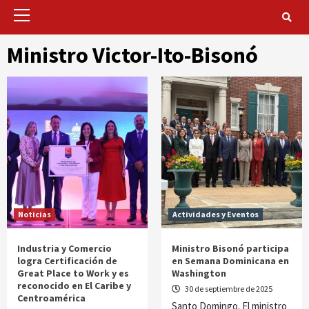
Primary
Menu
Ministro Victor-Ito-Bisonó
Noticias
Actividades y Eventos
Industria y Comercio
Ministro Bisonó participa
logra Certificación de
en Semana Dominicana en
Great Place to Work y es
Washington
reconocido en El Caribe y
30 de septiembre de 2025
Centroamérica
Santo Domingo. El ministro