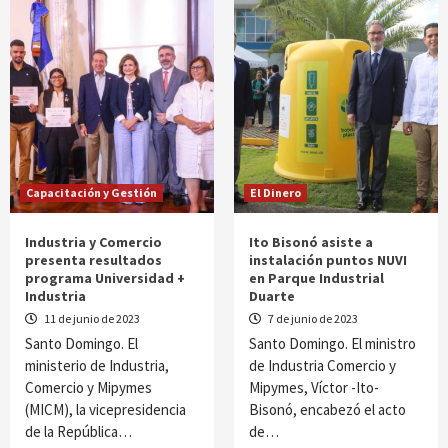
Capacitación y Gestión
El Dinero
Industria y Comercio
Ito Bisonó asiste a
presenta resultados
instalación puntos NUVI
programa Universidad +
en Parque Industrial
Industria
Duarte
11 de junio de 2023
7 de junio de 2023
Santo Domingo. El
Santo Domingo. El ministro
ministerio de Industria,
de Industria Comercio y
Comercio y Mipymes
Mipymes, Víctor -Ito-
(MICM), la vicepresidencia
Bisonó, encabezó el acto
de la República…
de…