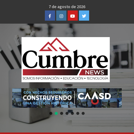
Skip
7 de agosto de 2026
to
Facebook
Instagram
Youtube
Twitter
content