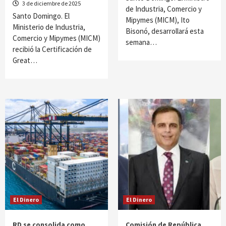
3 de diciembre de 2025
de Industria, Comercio y
Santo Domingo. El
Mipymes (MICM), Ito
Ministerio de Industria,
Bisonó, desarrollará esta
Comercio y Mipymes (MICM)
semana…
recibió la Certificación de
Great…
El Dinero
El Dinero
RD se consolida como
Comisión de República