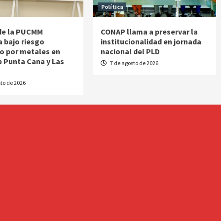
Política
de la PUCMM
CONAP llama a preservar la
a bajo riesgo
institucionalidad en jornada
o por metales en
nacional del PLD
e Punta Cana y Las
7 de agosto de 2026
s
to de 2026