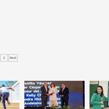
ginación
2
Next
e
tradas