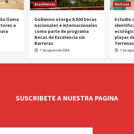
Académicas
Noticias
ión llama
Gobierno otorga 6.500 becas
Estudio 
utores a
nacionales e internacionales
identific
para
como parte de programa
ecológic
Becas de Excelencia sin
playas d
Barreras
Terrena
7 de agosto de 2026
7 de agos
SUSCRIBETE A NUESTRA PAGINA