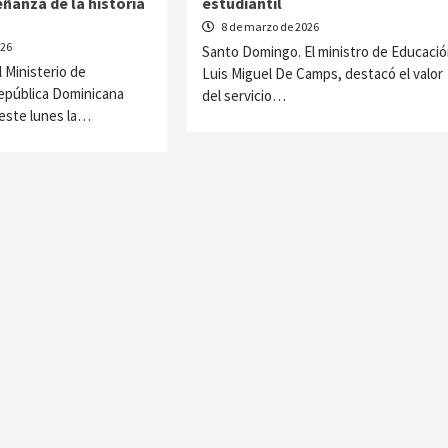
ñanza de la historia
estudiantil
8 de marzo de 2026
026
Santo Domingo. El ministro de Educació
 Ministerio de
Luis Miguel De Camps, destacó el valor
República Dominicana
del servicio…
 este lunes la…