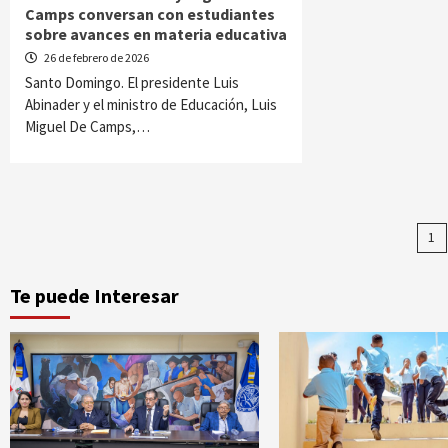
Camps conversan con estudiantes
sobre avances en materia educativa
26 de febrero de 2026
Santo Domingo. El presidente Luis
Abinader y el ministro de Educación, Luis
Miguel De Camps,…
Pa
1
d
Te puede Interesar
en