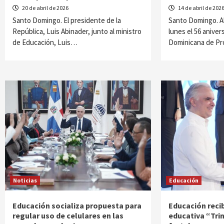
20 de abril de 2026
14 de abril de 202
Santo Domingo. El presidente de la
Santo Domingo. A
República, Luis Abinader, junto al ministro
lunes el 56 aniver
de Educación, Luis…
Dominicana de P
Noticias
Educación
Educación socializa propuesta para
Educación reci
regular uso de celulares en las
educativa “Trin