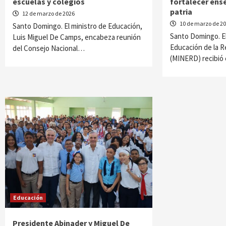
escuelas y colegios
fortalecer ense
patria
12 de marzo de 2026
10 de marzo de 2
Santo Domingo. El ministro de Educación,
Santo Domingo. El
Luis Miguel De Camps, encabeza reunión
Educación de la 
del Consejo Nacional…
(MINERD) recibió
Educación
Presidente Abinader y Miguel De