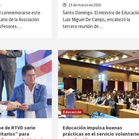
6
23 de marzo de 2026
l conmemorarse este
Santo Domingo. El ministro de Educació
sario de la Asociación
Luis Miguel De Camps, encabezó la
rofesores…
tercera reunión de…
Educación
be de RTVD serie
Educación impulsa buenas
itarios” para
prácticas en el servicio voluntario