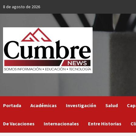
Skip
8 de agosto de 2026
to
content
Portada
Académicas
Investigación
Salud
Cap
De Vacaciones
Internacionales
Entre Historias
Cl