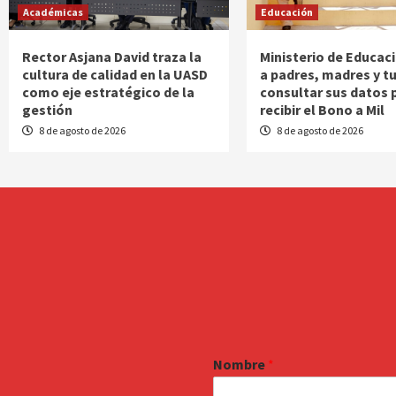
Académicas
Educación
Rector Asjana David traza la
Ministerio de Educac
cultura de calidad en la UASD
a padres, madres y t
como eje estratégico de la
consultar sus datos 
gestión
recibir el Bono a Mil
8 de agosto de 2026
8 de agosto de 2026
Nombre
*