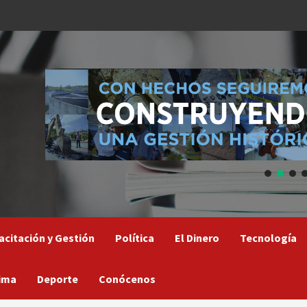
acitación y Gestión
Política
El Dinero
Tecnología
ima
Deporte
Conócenos