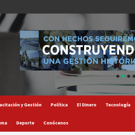
acitación y Gestión
Política
El Dinero
Tecnología
ima
Deporte
Conócenos