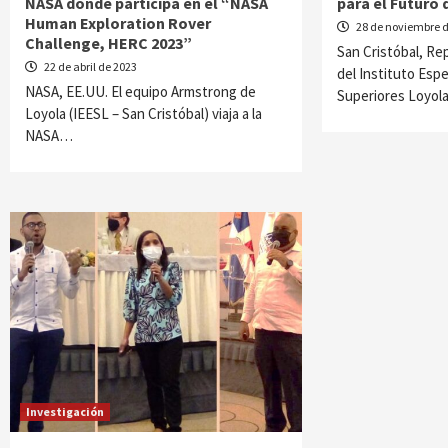
NASA donde participa en el “NASA
para el Futuro
Human Exploration Rover
28 de noviembre 
Challenge, HERC 2023”
San Cristóbal, Re
22 de abril de 2023
del Instituto Esp
NASA, EE.UU. El equipo Armstrong de
Superiores Loyola
Loyola (IEESL – San Cristóbal) viaja a la
NASA…
Investigación