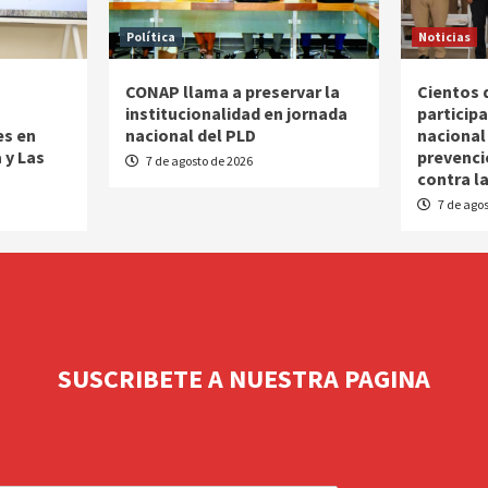
Política
Noticias
CONAP llama a preservar la
Cientos 
o
institucionalidad en jornada
particip
es en
nacional del PLD
nacional
 y Las
prevenci
7 de agosto de 2026
contra l
7 de agos
SUSCRIBETE A NUESTRA PAGINA