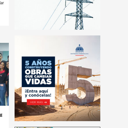
lar
ng