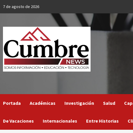
Skip
7 de agosto de 2026
to
content
Portada
Académicas
Investigación
Salud
Cap
De Vacaciones
Internacionales
Entre Historias
Cl