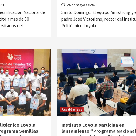
024
26 de mayo de 2023
cnificación Nacional de
Santo Domingo. El equipo Armstrong y e
itó a más de 50
padre José Victoriano, rector del Instit
rsitarios del…
Politécnico Loyola…
Académicas
litécnico Loyola
Instituto Loyola participa en
programa Semillas
lanzamiento “Programa Nacional