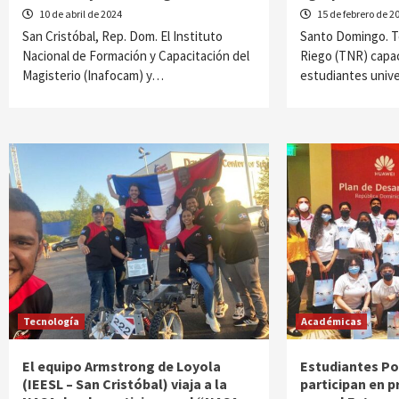
10 de abril de 2024
15 de febrero de 2
San Cristóbal, Rep. Dom. El Instituto
Santo Domingo. Te
Nacional de Formación y Capacitación del
Riego (TNR) capac
Magisterio (Inafocam) y…
estudiantes unive
Tecnología
Académicas
El equipo Armstrong de Loyola
Estudiantes Po
(IEESL – San Cristóbal) viaja a la
participan en 