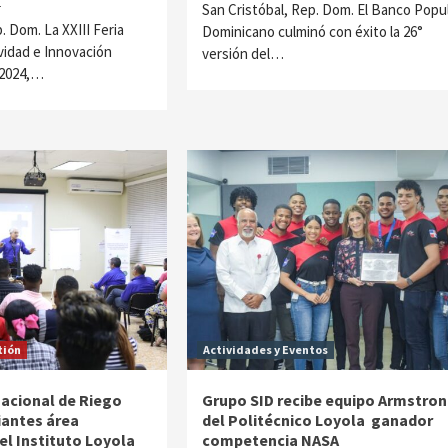
4
San Cristóbal, Rep. Dom. El Banco Popu
. Dom. La XXIII Feria
Dominicano culminó con éxito la 26°
vidad e Innovación
versión del…
 2024,…
tión
Actividades y Eventos
Nacional de Riego
Grupo SID recibe equipo Armstro
iantes área
del Politécnico Loyola ganador
el Instituto Loyola
competencia NASA