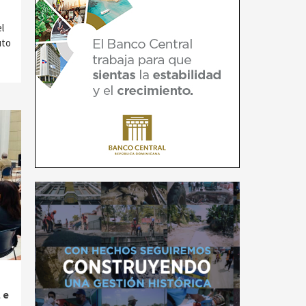
l
uto
 e