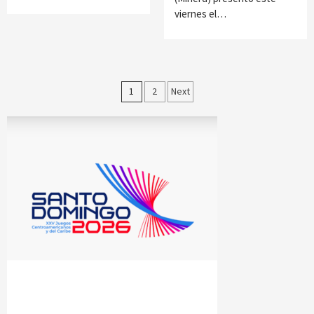
viernes el…
Paginación
1
2
Next
de
entradas