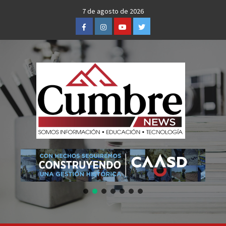
Skip
7 de agosto de 2026
to
Facebook
Instagram
Youtube
Twitter
content