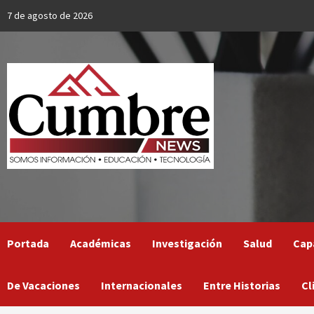
Skip
7 de agosto de 2026
to
content
Portada
Académicas
Investigación
Salud
Cap
De Vacaciones
Internacionales
Entre Historias
Cl