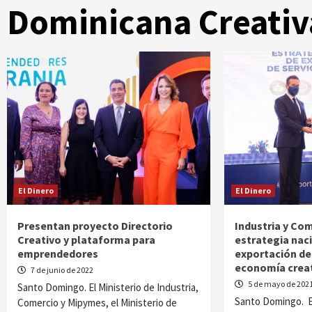
Dominicana Creativ
El Dinero
El Dinero
Presentan proyecto Directorio
Industria y Co
Creativo y plataforma para
estrategia nac
emprendedores
exportación de 
economía crea
7 de junio de 2022
5 de mayo de 202
Santo Domingo. El Ministerio de Industria,
Santo Domingo. El
Comercio y Mipymes, el Ministerio de