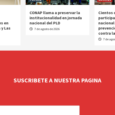
CONAP llama a preservar la
Cientos 
o
institucionalidad en jornada
particip
es en
nacional del PLD
nacional
 y Las
prevenci
7 de agosto de 2026
contra l
7 de agos
SUSCRIBETE A NUESTRA PAGINA