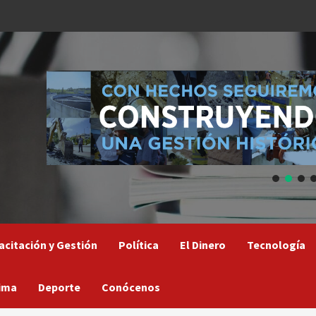
acitación y Gestión
Política
El Dinero
Tecnología
ima
Deporte
Conócenos