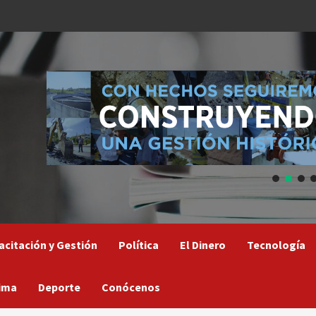
acitación y Gestión
Política
El Dinero
Tecnología
ima
Deporte
Conócenos