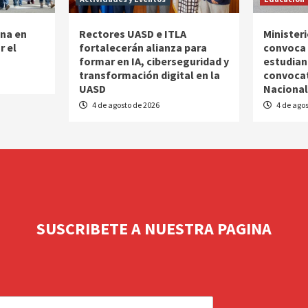
na en
Rectores UASD e ITLA
Minister
r el
fortalecerán alianza para
convoca 
formar en IA, ciberseguridad y
estudian
transformación digital en la
convocat
UASD
Nacional
4 de agosto de 2026
4 de agos
SUSCRIBETE A NUESTRA PAGINA