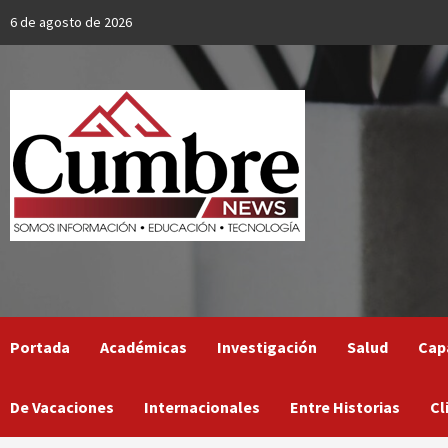
Skip
6 de agosto de 2026
to
content
Portada
Académicas
Investigación
Salud
Cap
De Vacaciones
Internacionales
Entre Historias
Cl