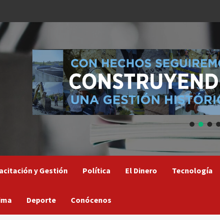
acitación y Gestión
Política
El Dinero
Tecnología
ima
Deporte
Conócenos