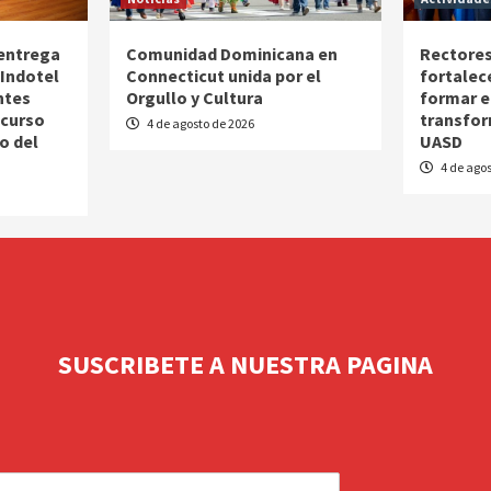
 entrega
Comunidad Dominicana en
Rectores
Indotel
Connecticut unida por el
fortalec
ntes
Orgullo y Cultura
formar e
ncurso
transfor
4 de agosto de 2026
o del
UASD
4 de agos
SUSCRIBETE A NUESTRA PAGINA