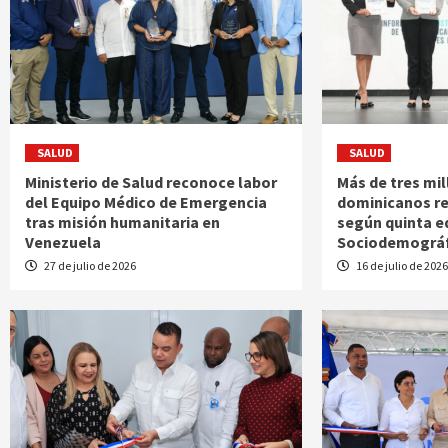
SALUD
SALUD
Ministerio de Salud reconoce labor
Más de tres mi
del Equipo Médico de Emergencia
dominicanos res
tras misión humanitaria en
según quinta e
Venezuela
Sociodemográf
27 de julio de 2026
16 de julio de 202