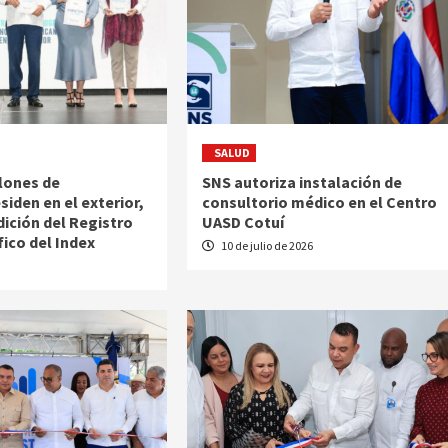
SALUD
llones de
SNS autoriza instalación de
iden en el exterior,
consultorio médico en el Centro
dición del Registro
UASD Cotuí
ico del Index
10 de julio de 2026
6