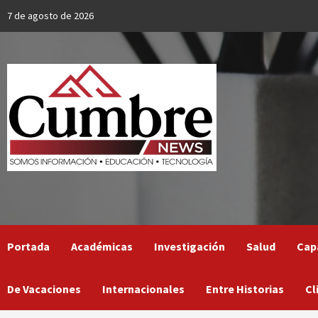
Skip
7 de agosto de 2026
to
content
Portada
Académicas
Investigación
Salud
Cap
De Vacaciones
Internacionales
Entre Historias
Cl