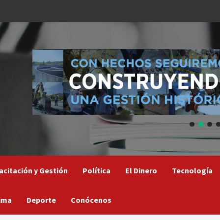
acitación y Gestión
Política
El Dinero
Tecnología
ima
Deporte
Conócenos