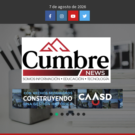
Skip
7 de agosto de 2026
to
Facebook
Instagram
Youtube
Twitter
content