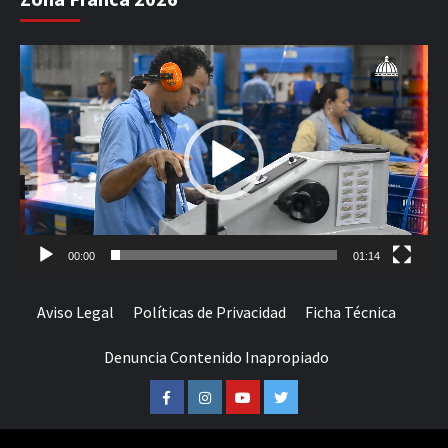
Reproductor
de
vídeo
00:00
01:14
Aviso Legal
Políticas de Privacidad
Ficha Técnica
Denuncia Contenido Inapropiado
Facebook
Instagram
Youtube
Twitter