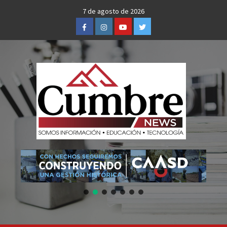
Skip
7 de agosto de 2026
to
Facebook
Instagram
Youtube
Twitter
content