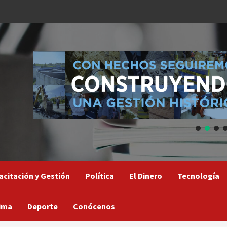
acitación y Gestión
Política
El Dinero
Tecnología
ima
Deporte
Conócenos