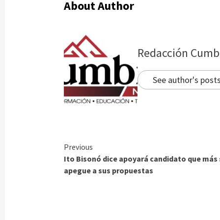
About Author
Redacción Cumb
See author's post
Continue
Previous
Ito Bisonó dice apoyará candidato que más 
Reading
apegue a sus propuestas