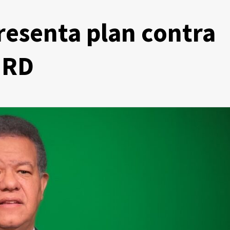
resenta plan contra
 RD