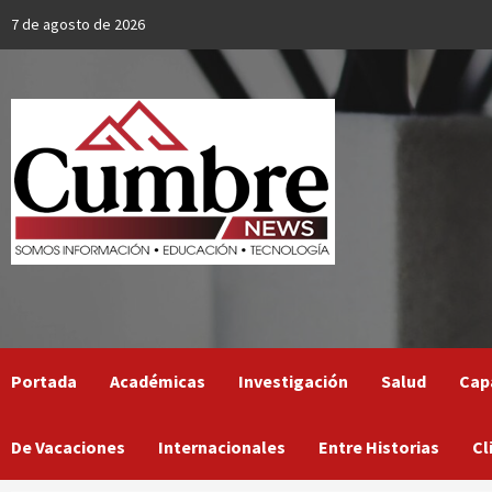
Skip
7 de agosto de 2026
to
content
Portada
Académicas
Investigación
Salud
Cap
De Vacaciones
Internacionales
Entre Historias
Cl