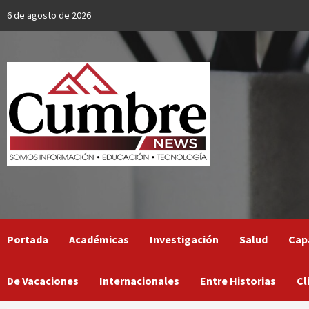
Skip
6 de agosto de 2026
to
content
Portada
Académicas
Investigación
Salud
Cap
De Vacaciones
Internacionales
Entre Historias
Cl