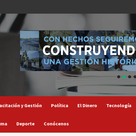
acitación y Gestión
Política
El Dinero
Tecnología
ima
Deporte
Conócenos