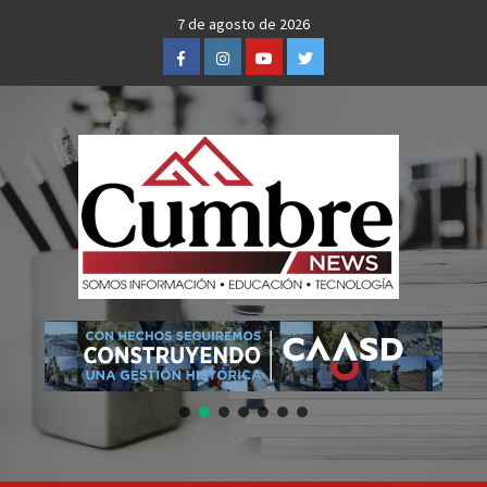
Skip
7 de agosto de 2026
to
Facebook
Instagram
Youtube
Twitter
content