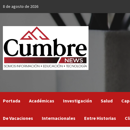
Skip
8 de agosto de 2026
to
content
Portada
Académicas
Investigación
Salud
Cap
De Vacaciones
Internacionales
Entre Historias
Cl