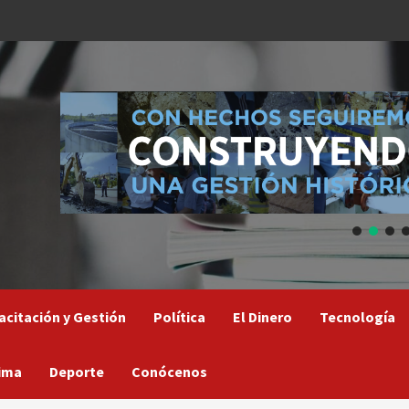
acitación y Gestión
Política
El Dinero
Tecnología
ima
Deporte
Conócenos