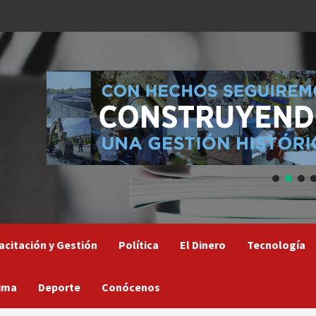
acitación y Gestión
Política
El Dinero
Tecnología
ima
Deporte
Conócenos