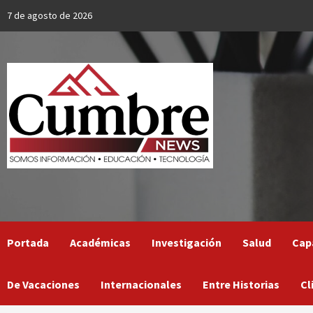
Skip
7 de agosto de 2026
to
content
Portada
Académicas
Investigación
Salud
Cap
De Vacaciones
Internacionales
Entre Historias
Cl