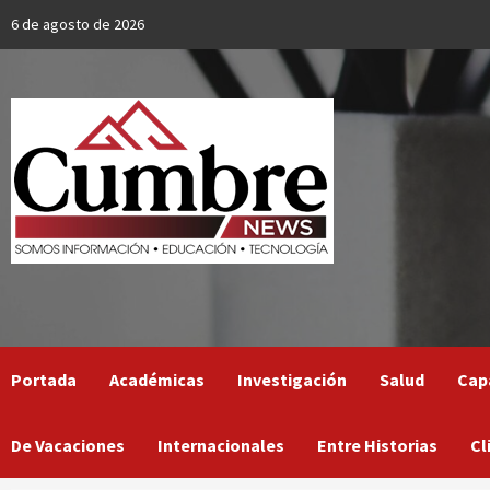
Skip
6 de agosto de 2026
to
content
Portada
Académicas
Investigación
Salud
Cap
De Vacaciones
Internacionales
Entre Historias
Cl