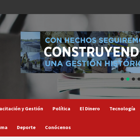
acitación y Gestión
Política
El Dinero
Tecnología
ima
Deporte
Conócenos