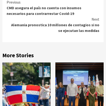
Continue
Previous
CMD asegura el país no cuenta con insumos
Reading
necesarios para contrarrestar Covid-19
Next
Alemania pronostica 10 millones de contagios si no
se ejecutan las medidas
More Stories