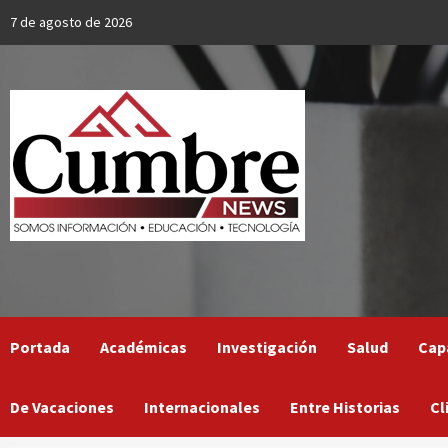
Skip
7 de agosto de 2026
to
content
Portada
Académicas
Investigación
Salud
Cap
De Vacaciones
Internacionales
Entre Historias
Cl