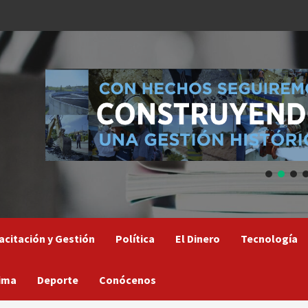
acitación y Gestión
Política
El Dinero
Tecnología
ima
Deporte
Conócenos