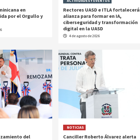
ACTIVIDADES Y EVENTOS
inicana en
Rectores UASD e ITLA fortalecerá
da por el Orgullo y
alianza para formar en IA,
ciberseguridad y transformación
digital en la UASD
26
4 de agosto de 2026
NOTICIAS
ozamiento del
Canciller Roberto Álvarez alerta