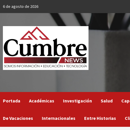
Skip
6 de agosto de 2026
to
content
Portada
Académicas
Investigación
Salud
Cap
De Vacaciones
Internacionales
Entre Historias
Cl