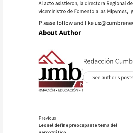
Al acto asistieron, la directora Regional de
viceministro de Fomento a las Mipymes, I
Please follow and like us:@cumbrene
About Author
Redacción Cumb
See author's post
Continue
Previous
Leonel define preocupante tema del
Reading
narcotráfico