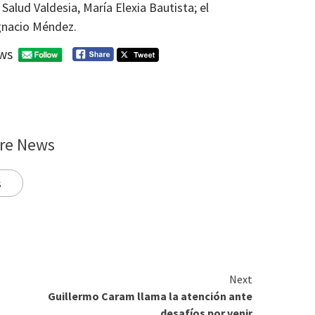
 Salud Valdesia, María Elexia Bautista; el
gnacio Méndez.
ws
re News
s
Next
Guillermo Caram llama la atención ante
desafíos por venir