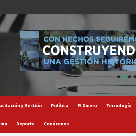
acitación y Gestión
Política
El Dinero
Tecnología
ima
Deporte
Conócenos