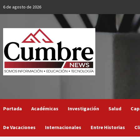
Skip
6 de agosto de 2026
to
content
Portada
Académicas
Investigación
Salud
Cap
De Vacaciones
Internacionales
Entre Historias
Cl