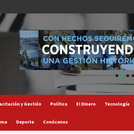
acitación y Gestión
Política
El Dinero
Tecnología
ima
Deporte
Conócenos