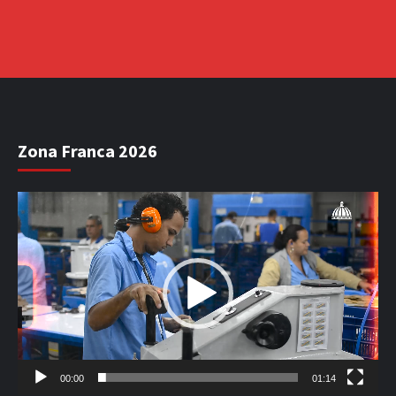
Zona Franca 2026
Reproductor
de
vídeo
00:00
01:14