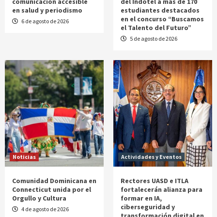
comunicación accesible
del Indotel a más de 170
en salud y periodismo
estudiantes destacados
en el concurso “Buscamos
6 de agosto de 2026
el Talento del Futuro”
5 de agosto de 2026
Noticias
Actividades y Eventos
Comunidad Dominicana en
Rectores UASD e ITLA
Connecticut unida por el
fortalecerán alianza para
Orgullo y Cultura
formar en IA,
ciberseguridad y
4 de agosto de 2026
transformación digital en