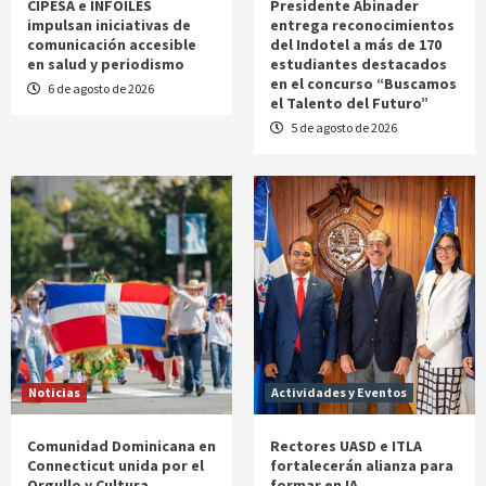
CIPESA e INFOILES
Presidente Abinader
impulsan iniciativas de
entrega reconocimientos
comunicación accesible
del Indotel a más de 170
en salud y periodismo
estudiantes destacados
en el concurso “Buscamos
6 de agosto de 2026
el Talento del Futuro”
5 de agosto de 2026
Noticias
Actividades y Eventos
Comunidad Dominicana en
Rectores UASD e ITLA
Connecticut unida por el
fortalecerán alianza para
Orgullo y Cultura
formar en IA,