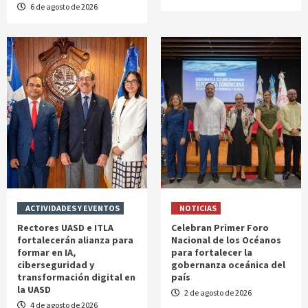
6 de agosto de 2026
ACTIVIDADES Y EVENTOS
NOTICIAS
Rectores UASD e ITLA
Celebran Primer Foro
fortalecerán alianza para
Nacional de los Océanos
formar en IA,
para fortalecer la
ciberseguridad y
gobernanza oceánica del
transformación digital en
país
la UASD
2 de agosto de 2026
4 de agosto de 2026