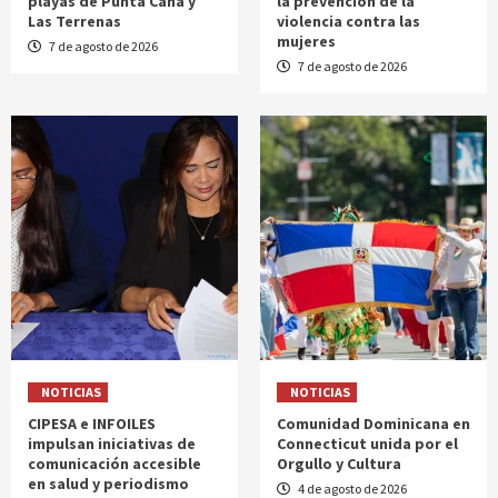
playas de Punta Cana y
la prevención de la
Las Terrenas
violencia contra las
mujeres
7 de agosto de 2026
7 de agosto de 2026
NOTICIAS
NOTICIAS
CIPESA e INFOILES
Comunidad Dominicana en
impulsan iniciativas de
Connecticut unida por el
comunicación accesible
Orgullo y Cultura
en salud y periodismo
4 de agosto de 2026