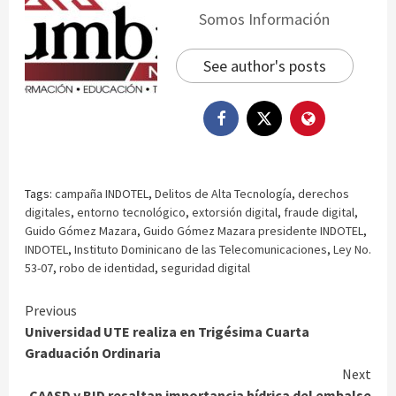
Somos Información
See author's posts
Tags:
campaña INDOTEL
,
Delitos de Alta Tecnología
,
derechos
digitales
,
entorno tecnológico
,
extorsión digital
,
fraude digital
,
Guido Gómez Mazara
,
Guido Gómez Mazara presidente INDOTEL
,
INDOTEL
,
Instituto Dominicano de las Telecomunicaciones
,
Ley No.
53-07
,
robo de identidad
,
seguridad digital
Continue
Previous
Universidad UTE realiza en Trigésima Cuarta
Reading
Graduación Ordinaria
Next
CAASD y BID resaltan importancia hídrica del embalse