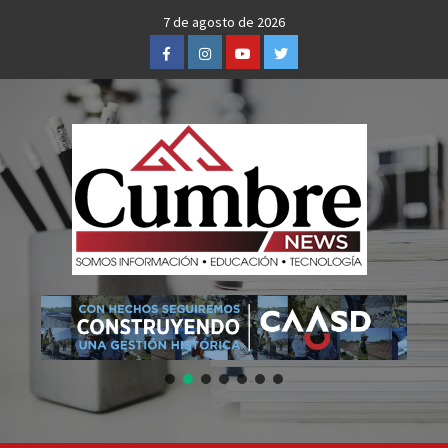
Skip
7 de agosto de 2026
to
Facebook
Instagram
Youtube
Twitter
content