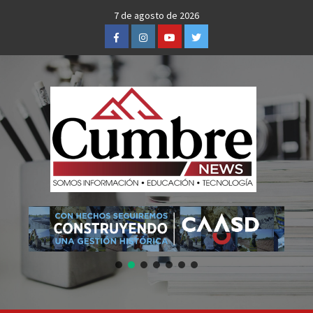
Skip
7 de agosto de 2026
to
Facebook
Instagram
Youtube
Twitter
content