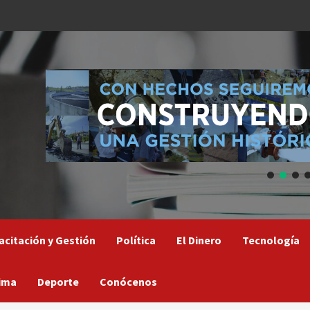
acitación y Gestión
Política
El Dinero
Tecnología
ima
Deporte
Conócenos