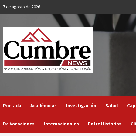
Skip
7 de agosto de 2026
to
content
Portada
Académicas
Investigación
Salud
Cap
De Vacaciones
Internacionales
Entre Historias
Cl