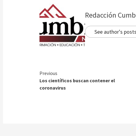
Redacción Cumb
See author's post
Continue
Previous
Los científicos buscan contener el
Reading
coronavirus