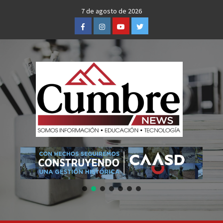
Skip
7 de agosto de 2026
to
Facebook
Instagram
Youtube
Twitter
content