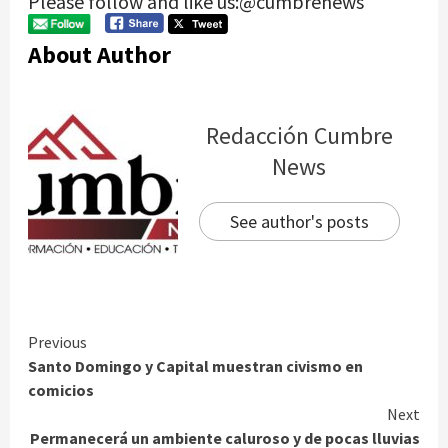
Please follow and like us:@cumbrenews
About Author
Redacción Cumbre
News
See author's posts
Continue
Previous
Santo Domingo y Capital muestran civismo en
Reading
comicios
Next
Permanecerá un ambiente caluroso y de pocas lluvias