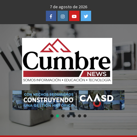
Skip
7 de agosto de 2026
to
Facebook
Instagram
Youtube
Twitter
content