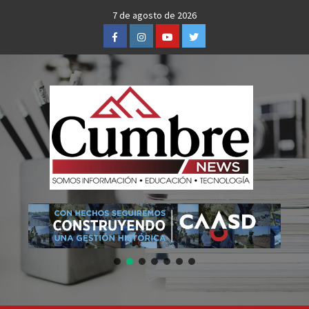
Skip
7 de agosto de 2026
to
Facebook
Instagram
Youtube
Twitter
content