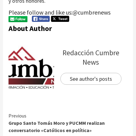
y otros honores.
Please follow and like us:@cumbrenews
About Author
Redacción Cumbre
News
See author's posts
Continue
Previous
Grupo Santo Tomás Moro y PUCMM realizan
Reading
conversatorio «Católicos en política»