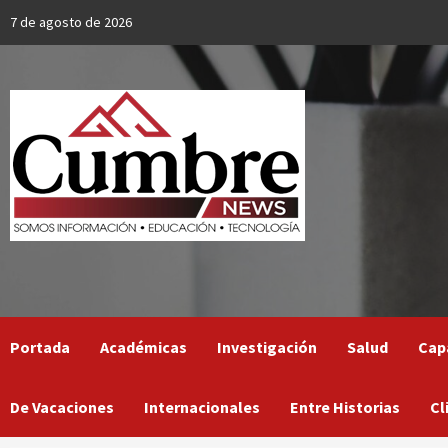
Skip
7 de agosto de 2026
to
content
Portada
Académicas
Investigación
Salud
Cap
De Vacaciones
Internacionales
Entre Historias
Cl