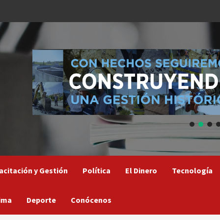
acitación y Gestión
Política
El Dinero
Tecnología
ima
Deporte
Conócenos