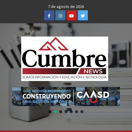
Skip
7 de agosto de 2026
to
Facebook
Instagram
Youtube
Twitter
content