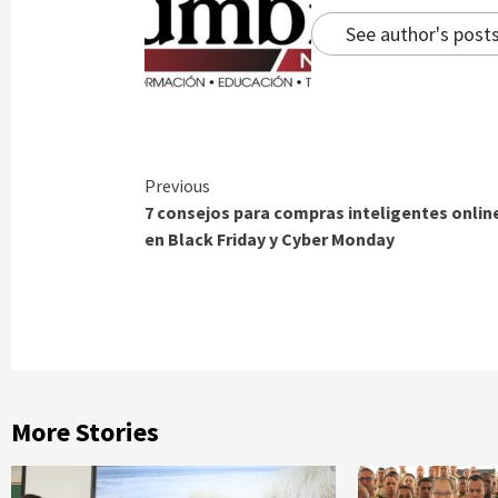
See author's post
Continue
Previous
7 consejos para compras inteligentes onlin
Reading
en Black Friday y Cyber Monday
More Stories