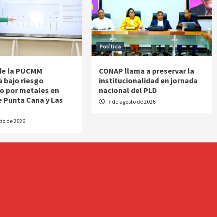
Política
de la PUCMM
CONAP llama a preservar la
a bajo riesgo
institucionalidad en jornada
o por metales en
nacional del PLD
e Punta Cana y Las
7 de agosto de 2026
s
to de 2026