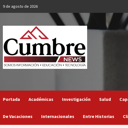
Skip
9 de agosto de 2026
to
content
Portada
Académicas
Investigación
Salud
Cap
De Vacaciones
Internacionales
Entre Historias
Cl