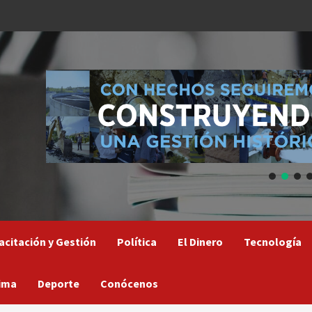
acitación y Gestión
Política
El Dinero
Tecnología
ima
Deporte
Conócenos