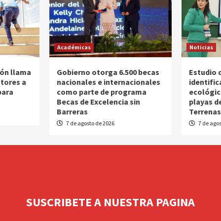
Académicas
Noticias
ión llama
Gobierno otorga 6.500 becas
Estudio 
utores a
nacionales e internacionales
identific
para
como parte de programa
ecológic
Becas de Excelencia sin
playas d
Barreras
Terrena
7 de agosto de 2026
7 de agos
SUSCRIBETE A NUESTRA PAGINA