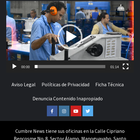
Reproductor
de
vídeo
00:00
01:14
Aviso Legal
Políticas de Privacidad
Ficha Técnica
Denuncia Contenido Inapropiado
Facebook
Instagram
Youtube
Twitter
Cumbre News tiene sus oficinas en la Calle Cipriano
Bencosme No. 8, Sector Álamo, Manoguayabo, Santo