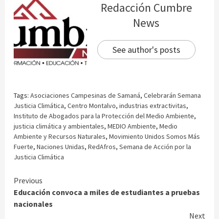
Redacción Cumbre
News
See author's posts
Tags:
Asociaciones Campesinas de Samaná
,
Celebrarán Semana
Justicia Climática
,
Centro Montalvo
,
industrias extractivitas
,
Instituto de Abogados para la Protección del Medio Ambiente
,
justicia climática y ambientales
,
MEDIO Ambiente
,
Medio
Ambiente y Recursos Naturales
,
Movimiento Unidos Somos Más
Fuerte
,
Naciones Unidas
,
RedAfros
,
Semana de Acción por la
Justicia Climática
Continue
Previous
Educación convoca a miles de estudiantes a pruebas
Reading
nacionales
Next