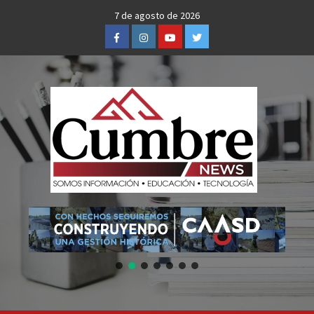
Skip
7 de agosto de 2026
to
Facebook
Instagram
Youtube
Twitter
content