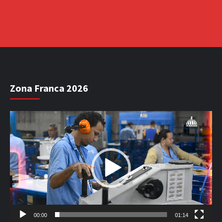
Zona Franca 2026
Reproductor
de
vídeo
00:00
01:14