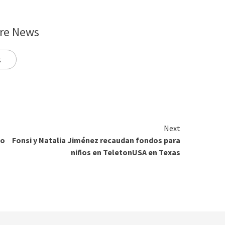
re News
s
Next
io
Fonsi y Natalia Jiménez recaudan fondos para
niños en TeletonUSA en Texas