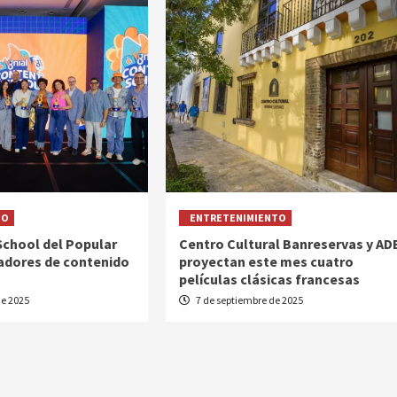
TO
ENTRETENIMIENTO
School del Popular
Centro Cultural Banreservas y AD
eadores de contenido
proyectan este mes cuatro
películas clásicas francesas
de 2025
7 de septiembre de 2025