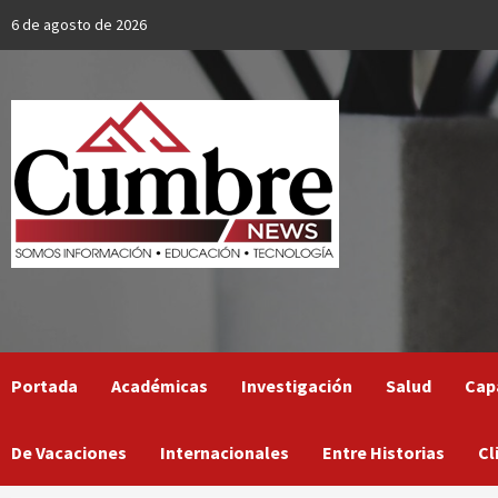
Skip
6 de agosto de 2026
to
content
Portada
Académicas
Investigación
Salud
Cap
De Vacaciones
Internacionales
Entre Historias
Cl