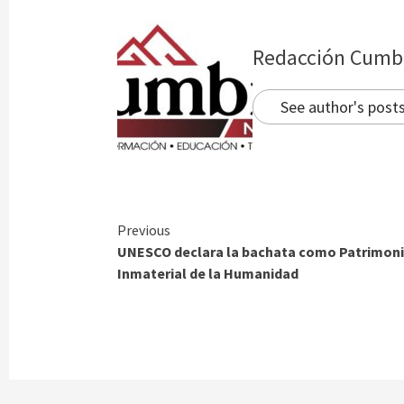
Redacción Cumb
See author's post
Continue
Previous
UNESCO declara la bachata como Patrimon
Reading
Inmaterial de la Humanidad