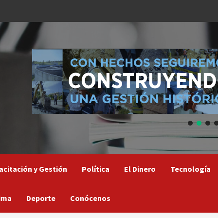
acitación y Gestión
Política
El Dinero
Tecnología
ima
Deporte
Conócenos