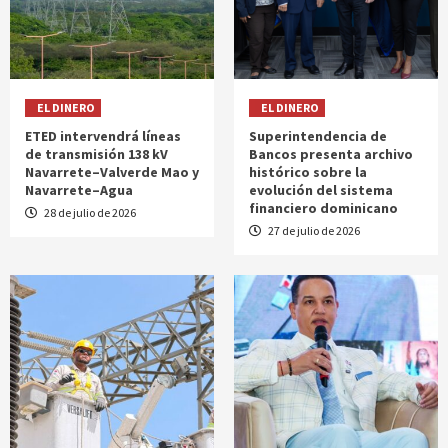
EL DINERO
EL DINERO
ETED intervendrá líneas
Superintendencia de
de transmisión 138 kV
Bancos presenta archivo
Navarrete–Valverde Mao y
histórico sobre la
Navarrete–Agua
evolución del sistema
financiero dominicano
28 de julio de 2026
27 de julio de 2026