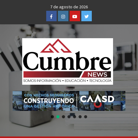
Skip
7 de agosto de 2026
to
Facebook
Instagram
Youtube
Twitter
content