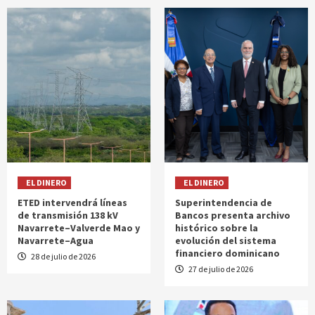
EL DINERO
EL DINERO
ETED intervendrá líneas
Superintendencia de
de transmisión 138 kV
Bancos presenta archivo
Navarrete–Valverde Mao y
histórico sobre la
Navarrete–Agua
evolución del sistema
financiero dominicano
28 de julio de 2026
27 de julio de 2026