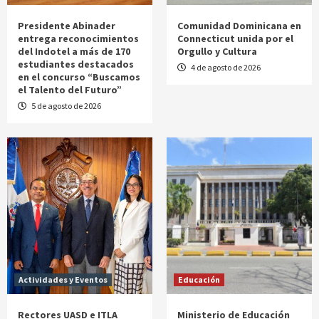
Presidente Abinader
Comunidad Dominicana en
entrega reconocimientos
Connecticut unida por el
del Indotel a más de 170
Orgullo y Cultura
estudiantes destacados
4 de agosto de 2026
en el concurso “Buscamos
el Talento del Futuro”
5 de agosto de 2026
Actividades y Eventos
Educación
Rectores UASD e ITLA
Ministerio de Educación