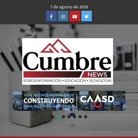
Skip
7 de agosto de 2026
to
Facebook
Instagram
Youtube
Twitter
content