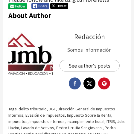
About Author
Redacción
Somos Información
See author's posts
Tags:
delito tributario
,
DGII
,
Dirección General de Impuestos
Internos
,
Evasión de Impuestos
,
Impuesto Sobre la Renta
,
impuestos
,
Impuestos Internos
,
incumplimiento fiscal
,
ITBIS
,
Julio
Hazim
,
Lavado de Activos
,
Pedro Urrutia Sangiovanni
,
Pedro
Urrutia Sangiovanni director DGII
,
programa Revista 110
,