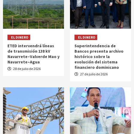
EL DINERO
EL DINERO
ETED intervendrá líneas
Superintendencia de
de transmisión 138 kV
Bancos presenta archivo
Navarrete–Valverde Mao y
histórico sobre la
Navarrete–Agua
evolución del sistema
financiero dominicano
28 de julio de 2026
27 de julio de 2026